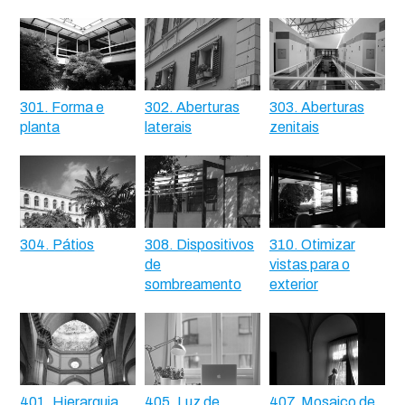
301. Forma e
302. Aberturas
303. Aberturas
planta
laterais
zenitais
304. Pátios
308. Dispositivos
310. Otimizar
de
vistas para o
sombreamento
exterior
401. Hierarquia
405. Luz de
407. Mosaico de