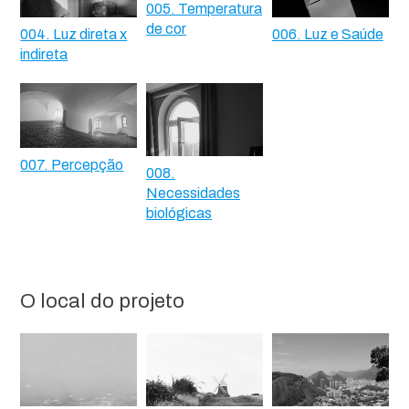
005. Temperatura
de cor
004. Luz direta x
006. Luz e Saúde
indireta
007. Percepção
008.
Necessidades
biológicas
O local do projeto