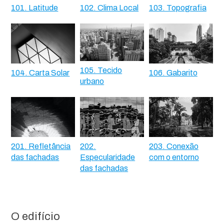
101. Latitude
102. Clima Local
103. Topografia
105. Tecido
104. Carta Solar
106. Gabarito
urbano
201. Refletância
202.
203. Conexão
das fachadas
Especularidade
com o entorno
das fachadas
O edifício