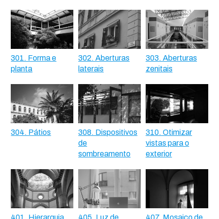
301. Forma e
302. Aberturas
303. Aberturas
planta
laterais
zenitais
304. Pátios
308. Dispositivos
310. Otimizar
de
vistas para o
sombreamento
exterior
401. Hierarquia
405. Luz de
407. Mosaico de