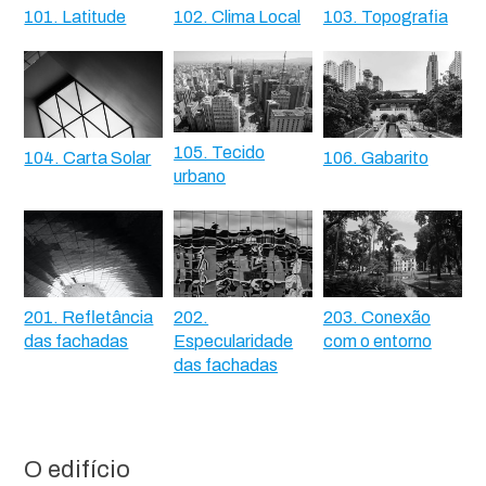
101. Latitude
102. Clima Local
103. Topografia
105. Tecido
104. Carta Solar
106. Gabarito
urbano
201. Refletância
202.
203. Conexão
das fachadas
Especularidade
com o entorno
das fachadas
O edifício