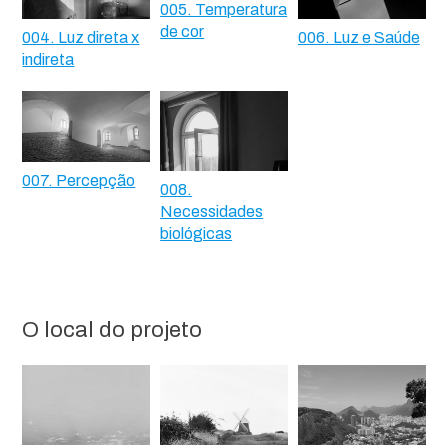
005. Temperatura
de cor
004. Luz direta x
006. Luz e Saúde
indireta
007. Percepção
008.
Necessidades
biológicas
O local do projeto