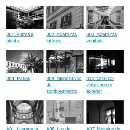
301. Forma e
302. Aberturas
303. Aberturas
planta
laterais
zenitais
304. Pátios
308. Dispositivos
310. Otimizar
de
vistas para o
sombreamento
exterior
401. Hierarquia
405. Luz de
407. Mosaico de