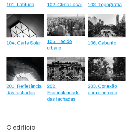
101. Latitude
102. Clima Local
103. Topografia
105. Tecido
104. Carta Solar
106. Gabarito
urbano
201. Refletância
202.
203. Conexão
das fachadas
Especularidade
com o entorno
das fachadas
O edifício