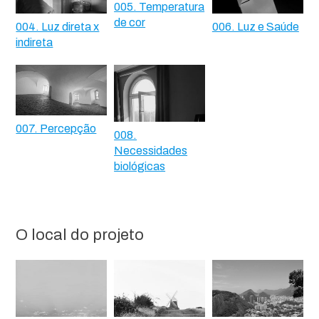
005. Temperatura
de cor
004. Luz direta x
006. Luz e Saúde
indireta
007. Percepção
008.
Necessidades
biológicas
O local do projeto