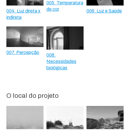
005. Temperatura
de cor
004. Luz direta x
006. Luz e Saúde
indireta
007. Percepção
008.
Necessidades
biológicas
O local do projeto