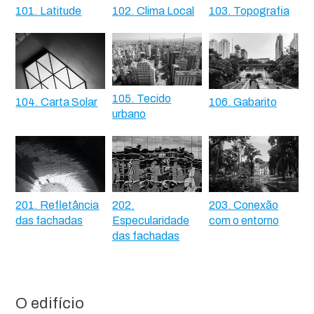
101. Latitude
102. Clima Local
103. Topografia
105. Tecido
104. Carta Solar
106. Gabarito
urbano
201. Refletância
202.
203. Conexão
das fachadas
Especularidade
com o entorno
das fachadas
O edifício