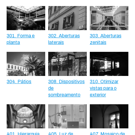
301. Forma e
302. Aberturas
303. Aberturas
planta
laterais
zenitais
304. Pátios
308. Dispositivos
310. Otimizar
de
vistas para o
sombreamento
exterior
401. Hierarquia
405. Luz de
407. Mosaico de