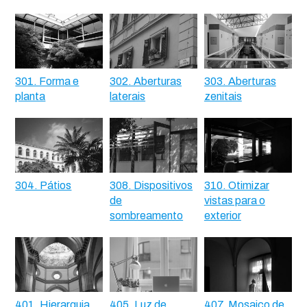
301. Forma e
302. Aberturas
303. Aberturas
planta
laterais
zenitais
304. Pátios
308. Dispositivos
310. Otimizar
de
vistas para o
sombreamento
exterior
401. Hierarquia
405. Luz de
407. Mosaico de