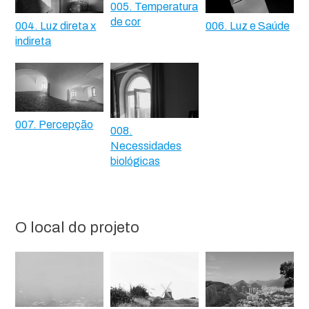
005. Temperatura
de cor
004. Luz direta x
006. Luz e Saúde
indireta
007. Percepção
008.
Necessidades
biológicas
O local do projeto