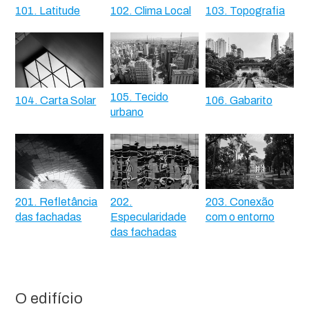
101. Latitude
102. Clima Local
103. Topografia
105. Tecido
104. Carta Solar
106. Gabarito
urbano
201. Refletância
202.
203. Conexão
das fachadas
Especularidade
com o entorno
das fachadas
O edifício