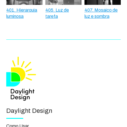
401. Hierarquia
405. Luz de
407. Mosaico de
luminosa
tarefa
luz e sombra
Daylight Design
Como Usar