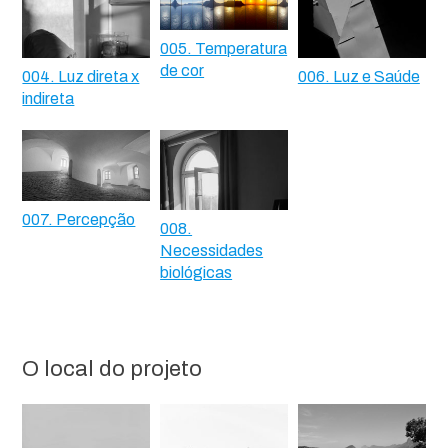
005. Temperatura
de cor
004. Luz direta x
006. Luz e Saúde
indireta
007. Percepção
008.
Necessidades
biológicas
O local do projeto