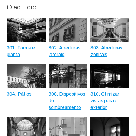
O edifício
301. Forma e
302. Aberturas
303. Aberturas
planta
laterais
zenitais
304. Pátios
308. Dispositivos
310. Otimizar
de
vistas para o
sombreamento
exterior