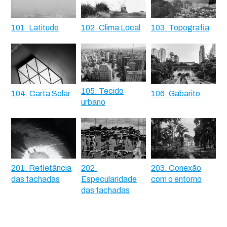
101. Latitude
102. Clima Local
103. Topografia
105. Tecido
104. Carta Solar
106. Gabarito
urbano
201. Refletância
202.
203. Conexão
das fachadas
Especularidade
com o entorno
das fachadas