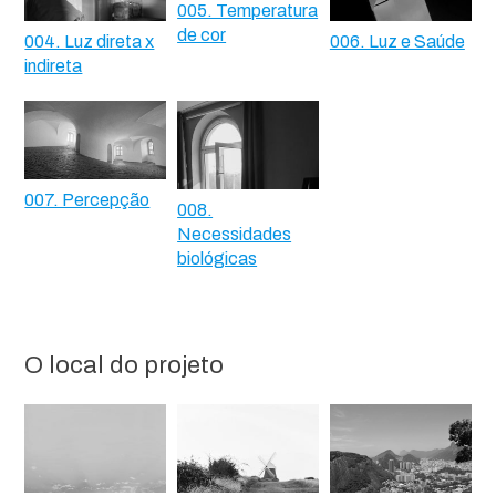
005. Temperatura
de cor
004. Luz direta x
006. Luz e Saúde
indireta
007. Percepção
008.
Necessidades
biológicas
O local do projeto