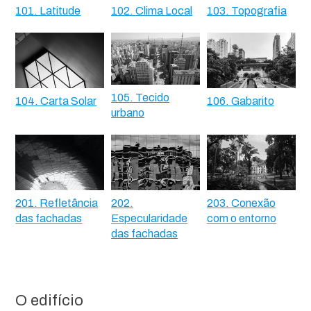
101. Latitude
102. Clima Local
103. Topografia
105. Tecido
104. Carta Solar
106. Gabarito
urbano
201. Refletância
202.
203. Conexão
das fachadas
Especularidade
com o entorno
das fachadas
O edifício