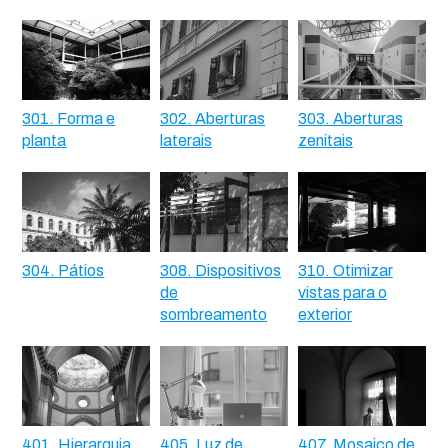
301. Forma e
302. Aberturas
303. Aberturas
planta
laterais
zenitais
304. Pátios
308. Dispositivos
310. Otimizar
de
vistas para o
sombreamento
exterior
401. Hierarquia
405. Luz de
407. Mosaico de