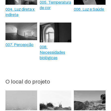
005. Temperatura
de cor
004. Luz direta x
006. Luz e Saúde
indireta
007. Percepção
008.
Necessidades
biológicas
O local do projeto