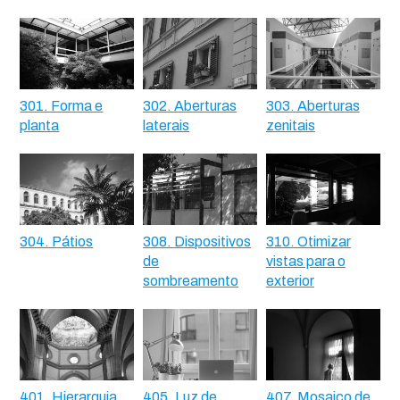
301. Forma e
302. Aberturas
303. Aberturas
planta
laterais
zenitais
304. Pátios
308. Dispositivos
310. Otimizar
de
vistas para o
sombreamento
exterior
401. Hierarquia
405. Luz de
407. Mosaico de