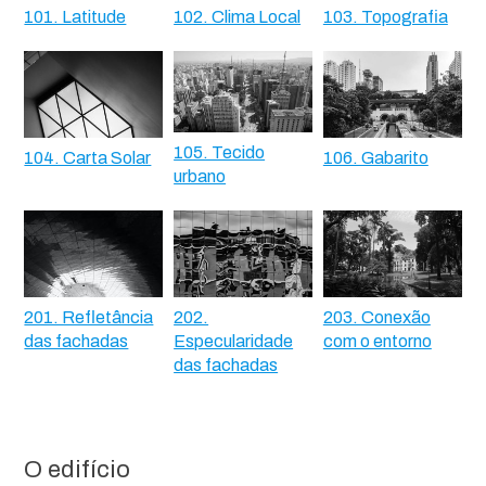
101. Latitude
102. Clima Local
103. Topografia
105. Tecido
104. Carta Solar
106. Gabarito
urbano
201. Refletância
202.
203. Conexão
das fachadas
Especularidade
com o entorno
das fachadas
O edifício