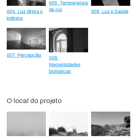
005. Temperatura
de cor
004. Luz direta x
006. Luz e Saúde
indireta
007. Percepção
008.
Necessidades
biológicas
O local do projeto