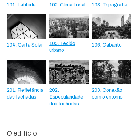
101. Latitude
102. Clima Local
103. Topografia
105. Tecido
104. Carta Solar
106. Gabarito
urbano
201. Refletância
202.
203. Conexão
das fachadas
Especularidade
com o entorno
das fachadas
O edifício