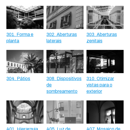
301. Forma e
302. Aberturas
303. Aberturas
planta
laterais
zenitais
304. Pátios
308. Dispositivos
310. Otimizar
de
vistas para o
sombreamento
exterior
401. Hierarquia
405. Luz de
407. Mosaico de