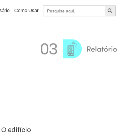
Search Button
Search
sário
Como Usar
for:
O edifício