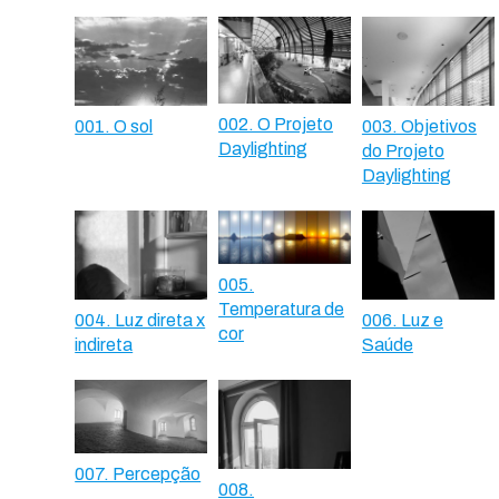
002. O Projeto
001. O sol
003. Objetivos
Daylighting
do Projeto
Daylighting
005.
Temperatura de
004. Luz direta x
006. Luz e
cor
indireta
Saúde
007. Percepção
008.