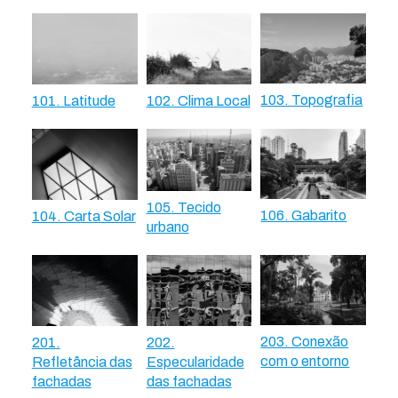
103. Topografia
101. Latitude
102. Clima Local
105. Tecido
106. Gabarito
104. Carta Solar
urbano
203. Conexão
201.
202.
com o entorno
Refletância das
Especularidade
fachadas
das fachadas