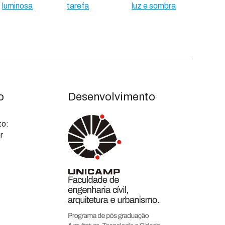
luminosa
tarefa
luz e sombra
o
Desenvolvimento
to:
r