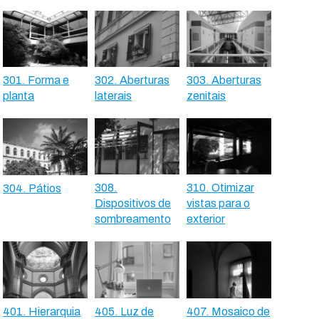
301. Forma e
302. Aberturas
303. Aberturas
planta
laterais
zenitais
308.
310. Otimizar
304. Pátios
Dispositivos de
vistas para o
sombreamento
exterior
401. Hierarquia
405. Luz de
407. Mosaico de