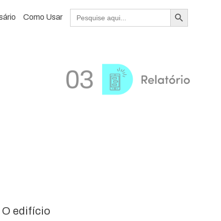
Search Button
Search
sário
Como Usar
for:
O edifício