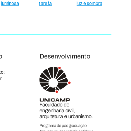
luminosa
tarefa
luz e sombra
o
Desenvolvimento
to:
r