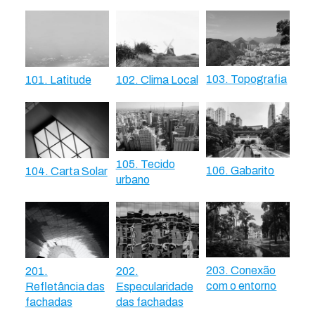
103. Topografia
101. Latitude
102. Clima Local
105. Tecido
106. Gabarito
104. Carta Solar
urbano
203. Conexão
201.
202.
com o entorno
Refletância das
Especularidade
fachadas
das fachadas