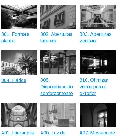
301. Forma e
302. Aberturas
303. Aberturas
planta
laterais
zenitais
308.
310. Otimizar
304. Pátios
Dispositivos de
vistas para o
sombreamento
exterior
401. Hierarquia
405. Luz de
407. Mosaico de