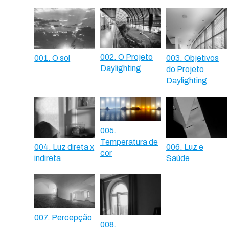
002. O Projeto
001. O sol
003. Objetivos
Daylighting
do Projeto
Daylighting
005.
Temperatura de
004. Luz direta x
006. Luz e
cor
indireta
Saúde
007. Percepção
008.