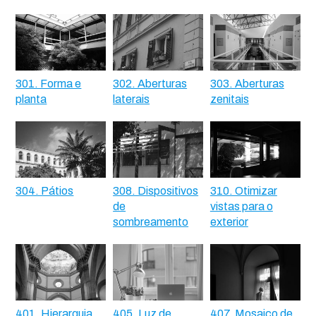
301. Forma e
302. Aberturas
303. Aberturas
planta
laterais
zenitais
304. Pátios
308. Dispositivos
310. Otimizar
de
vistas para o
sombreamento
exterior
401. Hierarquia
405. Luz de
407. Mosaico de