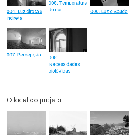
005. Temperatura
de cor
004. Luz direta x
006. Luz e Saúde
indireta
007. Percepção
008.
Necessidades
biológicas
O local do projeto