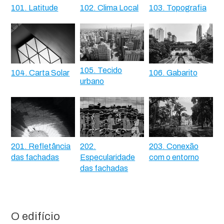
101. Latitude
102. Clima Local
103. Topografia
105. Tecido
104. Carta Solar
106. Gabarito
urbano
201. Refletância
202.
203. Conexão
das fachadas
Especularidade
com o entorno
das fachadas
O edifício