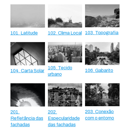
103. Topografia
101. Latitude
102. Clima Local
105. Tecido
106. Gabarito
104. Carta Solar
urbano
203. Conexão
201.
202.
com o entorno
Refletância das
Especularidade
fachadas
das fachadas