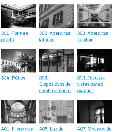
301. Forma e
302. Aberturas
303. Aberturas
planta
laterais
zenitais
308.
310. Otimizar
304. Pátios
Dispositivos de
vistas para o
sombreamento
exterior
401. Hierarquia
405. Luz de
407. Mosaico de