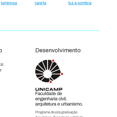
luminosa
tarefa
luz e sombra
o
Desenvolvimento
to:
r