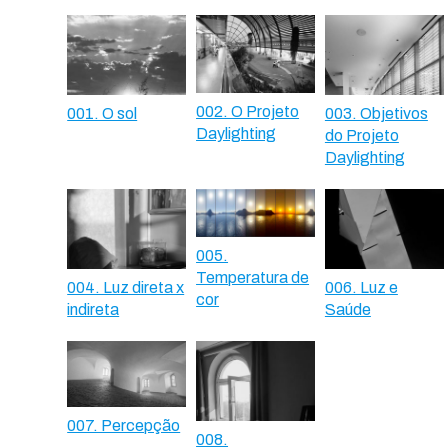
002. O Projeto
001. O sol
003. Objetivos
Daylighting
do Projeto
Daylighting
005.
Temperatura de
004. Luz direta x
006. Luz e
cor
indireta
Saúde
007. Percepção
008.