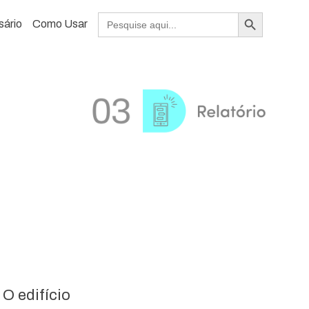
Search Button
Search
sário
Como Usar
for:
O edifício