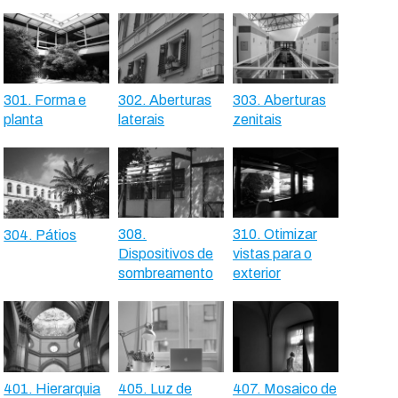
301. Forma e
302. Aberturas
303. Aberturas
planta
laterais
zenitais
308.
310. Otimizar
304. Pátios
Dispositivos de
vistas para o
sombreamento
exterior
401. Hierarquia
405. Luz de
407. Mosaico de