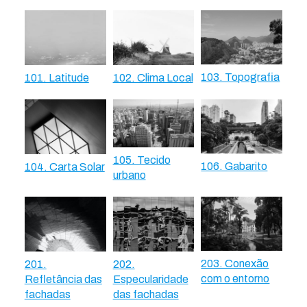
103. Topografia
101. Latitude
102. Clima Local
105. Tecido
106. Gabarito
104. Carta Solar
urbano
203. Conexão
201.
202.
com o entorno
Refletância das
Especularidade
fachadas
das fachadas