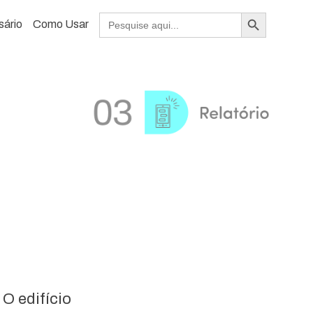
Search Button
Search
sário
Como Usar
for:
O edifício