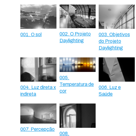
002. O Projeto
001. O sol
003. Objetivos
Daylighting
do Projeto
Daylighting
005.
Temperatura de
004. Luz direta x
006. Luz e
cor
indireta
Saúde
007. Percepção
008.