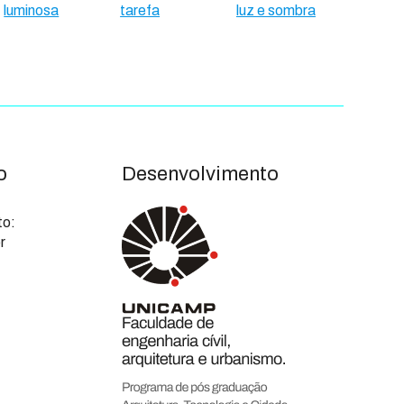
luminosa
tarefa
luz e sombra
o
Desenvolvimento
to:
r