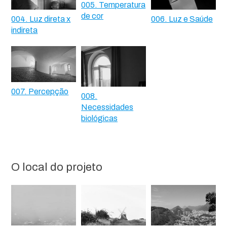
005. Temperatura
de cor
004. Luz direta x
006. Luz e Saúde
indireta
007. Percepção
008.
Necessidades
biológicas
O local do projeto