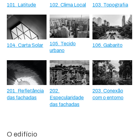
101. Latitude
102. Clima Local
103. Topografia
105. Tecido
104. Carta Solar
106. Gabarito
urbano
201. Refletância
202.
203. Conexão
das fachadas
Especularidade
com o entorno
das fachadas
O edifício