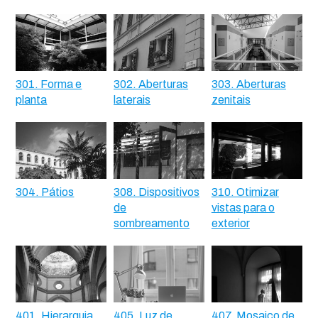
301. Forma e
302. Aberturas
303. Aberturas
planta
laterais
zenitais
304. Pátios
308. Dispositivos
310. Otimizar
de
vistas para o
sombreamento
exterior
401. Hierarquia
405. Luz de
407. Mosaico de