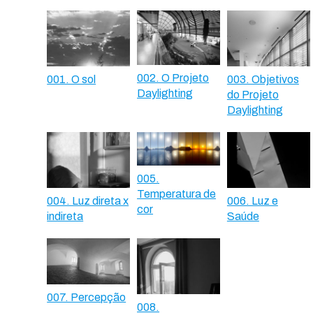
002. O Projeto
001. O sol
003. Objetivos
Daylighting
do Projeto
Daylighting
005.
Temperatura de
004. Luz direta x
006. Luz e
cor
indireta
Saúde
007. Percepção
008.