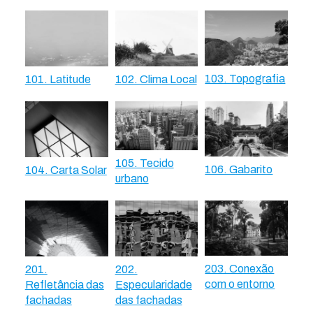
103. Topografia
101. Latitude
102. Clima Local
105. Tecido
106. Gabarito
104. Carta Solar
urbano
203. Conexão
201.
202.
com o entorno
Refletância das
Especularidade
fachadas
das fachadas