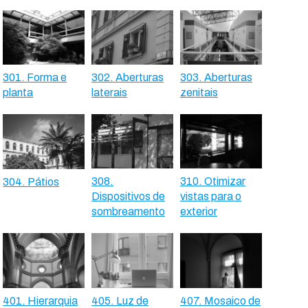
301. Forma e
302. Aberturas
303. Aberturas
planta
laterais
zenitais
308.
310. Otimizar
304. Pátios
Dispositivos de
vistas para o
sombreamento
exterior
401. Hierarquia
405. Luz de
407. Mosaico de