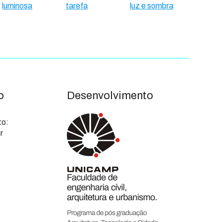
luminosa
tarefa
luz e sombra
o
Desenvolvimento
to:
r