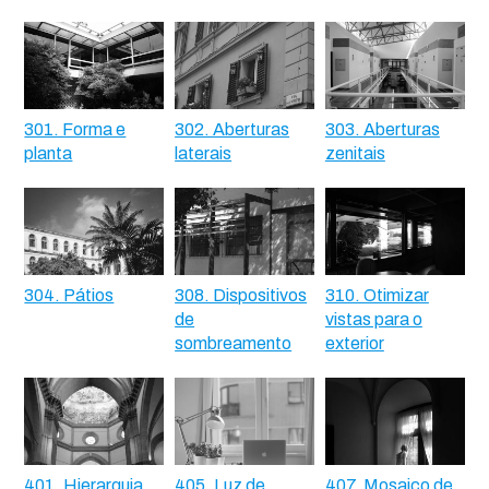
301. Forma e
302. Aberturas
303. Aberturas
planta
laterais
zenitais
304. Pátios
308. Dispositivos
310. Otimizar
de
vistas para o
sombreamento
exterior
401. Hierarquia
405. Luz de
407. Mosaico de