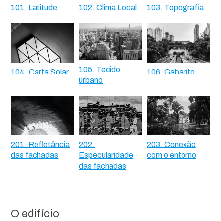
101. Latitude
102. Clima Local
103. Topografia
105. Tecido
104. Carta Solar
106. Gabarito
urbano
201. Refletância
202.
203. Conexão
das fachadas
Especularidade
com o entorno
das fachadas
O edifício