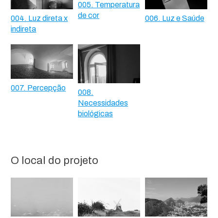
005. Temperatura
de cor
004. Luz direta x
006. Luz e Saúde
indireta
007. Percepção
008.
Necessidades
biológicas
O local do projeto