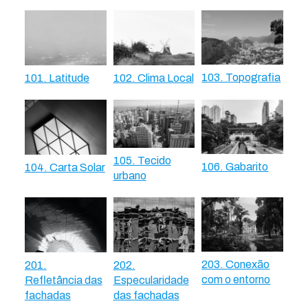
103. Topografia
101. Latitude
102. Clima Local
105. Tecido
106. Gabarito
104. Carta Solar
urbano
203. Conexão
201.
202.
com o entorno
Refletância das
Especularidade
fachadas
das fachadas