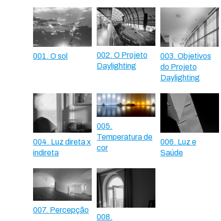
002. O Projeto
001. O sol
003. Objetivos
Daylighting
do Projeto
Daylighting
005.
Temperatura de
004. Luz direta x
006. Luz e
cor
indireta
Saúde
007. Percepção
008.