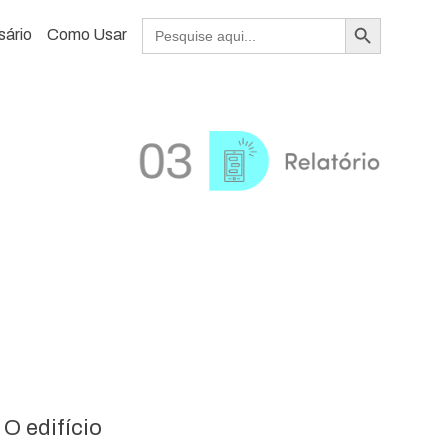
Search Button
Search
sário
Como Usar
for:
O edifício