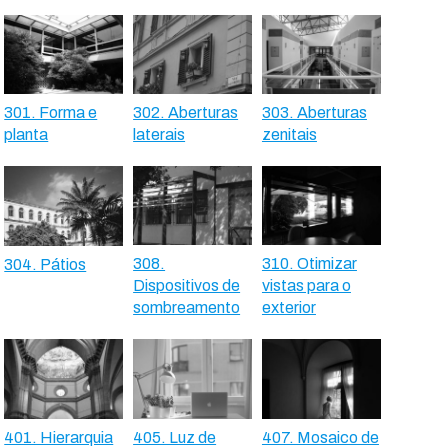
301. Forma e
302. Aberturas
303. Aberturas
planta
laterais
zenitais
308.
310. Otimizar
304. Pátios
Dispositivos de
vistas para o
sombreamento
exterior
401. Hierarquia
405. Luz de
407. Mosaico de