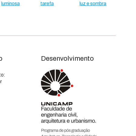
luminosa
tarefa
luz e sombra
o
Desenvolvimento
to:
r