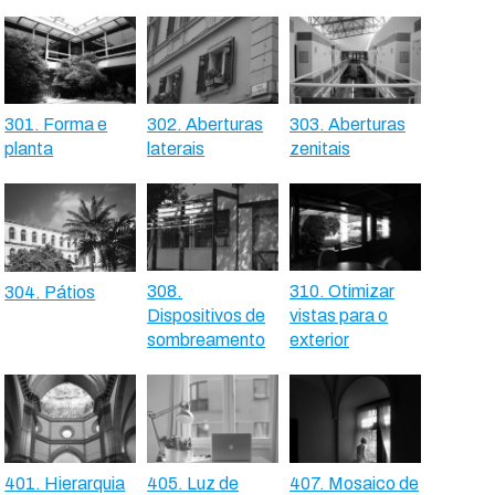
301. Forma e
302. Aberturas
303. Aberturas
planta
laterais
zenitais
308.
310. Otimizar
304. Pátios
Dispositivos de
vistas para o
sombreamento
exterior
401. Hierarquia
405. Luz de
407. Mosaico de