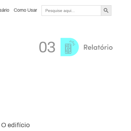
Search Button
Search
sário
Como Usar
for:
O edifício