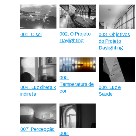
002. O Projeto
001. O sol
003. Objetivos
Daylighting
do Projeto
Daylighting
005.
Temperatura de
004. Luz direta x
006. Luz e
cor
indireta
Saúde
007. Percepção
008.