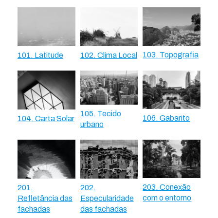
103. Topografia
101. Latitude
102. Clima Local
105. Tecido
106. Gabarito
104. Carta Solar
urbano
203. Conexão
201.
202.
com o entorno
Refletância das
Especularidade
fachadas
das fachadas