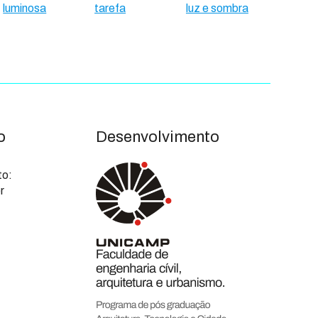
luminosa
tarefa
luz e sombra
o
Desenvolvimento
to:
r