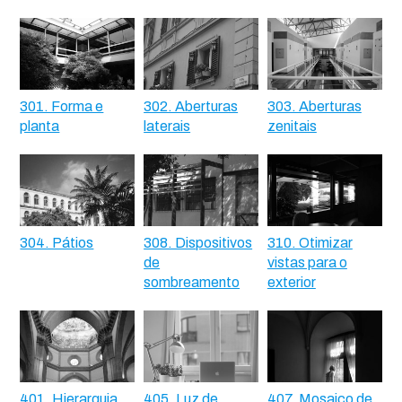
301. Forma e
302. Aberturas
303. Aberturas
planta
laterais
zenitais
304. Pátios
308. Dispositivos
310. Otimizar
de
vistas para o
sombreamento
exterior
401. Hierarquia
405. Luz de
407. Mosaico de