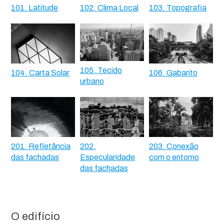
101. Latitude
102. Clima Local
103. Topografia
105. Tecido
104. Carta Solar
106. Gabarito
urbano
201. Refletância
202.
203. Conexão
das fachadas
Especularidade
com o entorno
das fachadas
O edifício