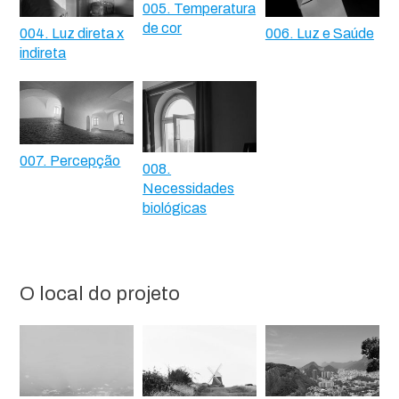
005. Temperatura
de cor
004. Luz direta x
006. Luz e Saúde
indireta
007. Percepção
008.
Necessidades
biológicas
O local do projeto