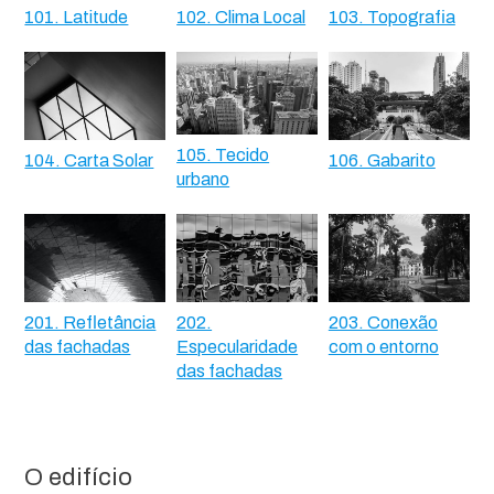
101. Latitude
102. Clima Local
103. Topografia
105. Tecido
104. Carta Solar
106. Gabarito
urbano
201. Refletância
202.
203. Conexão
das fachadas
Especularidade
com o entorno
das fachadas
O edifício