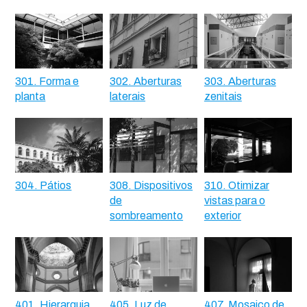
301. Forma e
302. Aberturas
303. Aberturas
planta
laterais
zenitais
304. Pátios
308. Dispositivos
310. Otimizar
de
vistas para o
sombreamento
exterior
401. Hierarquia
405. Luz de
407. Mosaico de