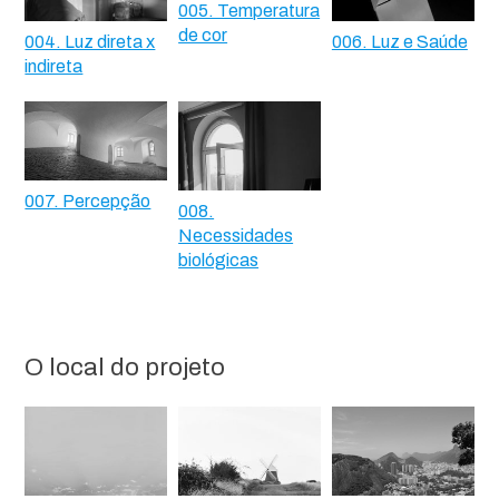
005. Temperatura
de cor
004. Luz direta x
006. Luz e Saúde
indireta
007. Percepção
008.
Necessidades
biológicas
O local do projeto