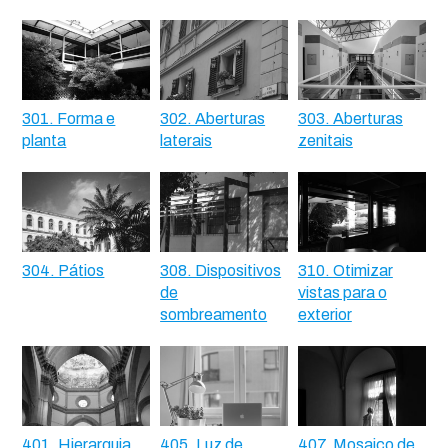
301. Forma e
302. Aberturas
303. Aberturas
planta
laterais
zenitais
304. Pátios
308. Dispositivos
310. Otimizar
de
vistas para o
sombreamento
exterior
401. Hierarquia
405. Luz de
407. Mosaico de