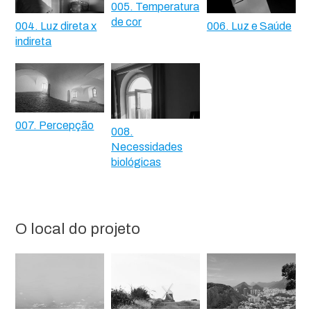
005. Temperatura
de cor
004. Luz direta x
006. Luz e Saúde
indireta
007. Percepção
008.
Necessidades
biológicas
O local do projeto