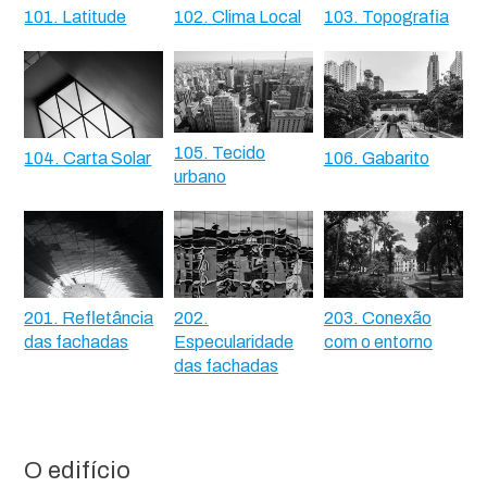
101. Latitude
102. Clima Local
103. Topografia
105. Tecido
104. Carta Solar
106. Gabarito
urbano
201. Refletância
202.
203. Conexão
das fachadas
Especularidade
com o entorno
das fachadas
O edifício