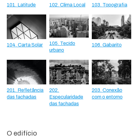
101. Latitude
102. Clima Local
103. Topografia
105. Tecido
104. Carta Solar
106. Gabarito
urbano
201. Refletância
202.
203. Conexão
das fachadas
Especularidade
com o entorno
das fachadas
O edifício