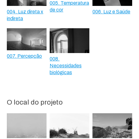
005. Temperatura
de cor
004. Luz direta x
006. Luz e Saúde
indireta
007. Percepção
008.
Necessidades
biológicas
O local do projeto