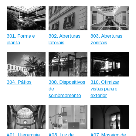
301. Forma e
302. Aberturas
303. Aberturas
planta
laterais
zenitais
304. Pátios
308. Dispositivos
310. Otimizar
de
vistas para o
sombreamento
exterior
401. Hierarquia
405. Luz de
407. Mosaico de