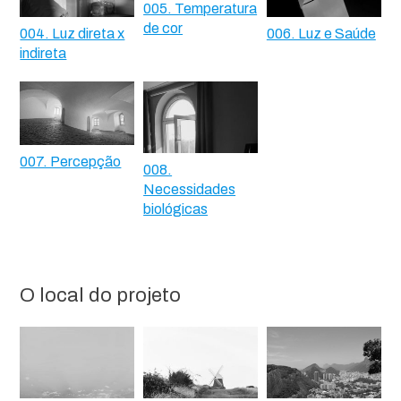
005. Temperatura
de cor
004. Luz direta x
006. Luz e Saúde
indireta
007. Percepção
008.
Necessidades
biológicas
O local do projeto