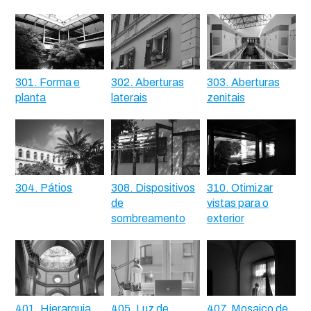
301. Forma e
302. Aberturas
303. Aberturas
planta
laterais
zenitais
304. Pátios
308. Dispositivos
310. Otimizar
de
vistas para o
sombreamento
exterior
401. Hierarquia
405. Luz de
407. Mosaico de