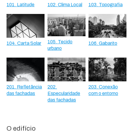
101. Latitude
102. Clima Local
103. Topografia
105. Tecido
104. Carta Solar
106. Gabarito
urbano
201. Refletância
202.
203. Conexão
das fachadas
Especularidade
com o entorno
das fachadas
O edifício