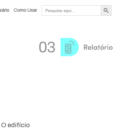
Search Button
Search
sário
Como Usar
for:
O edifício