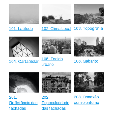
103. Topografia
101. Latitude
102. Clima Local
105. Tecido
106. Gabarito
104. Carta Solar
urbano
203. Conexão
201.
202.
com o entorno
Refletância das
Especularidade
fachadas
das fachadas