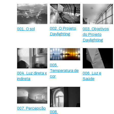
002. O Projeto
001. O sol
003. Objetivos
Daylighting
do Projeto
Daylighting
005.
Temperatura de
004. Luz direta x
006. Luz e
cor
indireta
Saúde
007. Percepção
008.