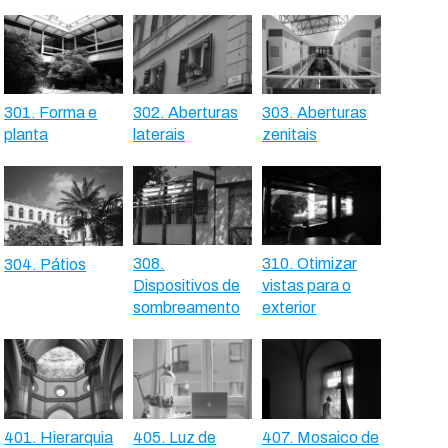
301. Forma e
302. Aberturas
303. Aberturas
planta
laterais
zenitais
308.
310. Otimizar
304. Pátios
Dispositivos de
vistas para o
sombreamento
exterior
401. Hierarquia
405. Luz de
407. Mosaico de