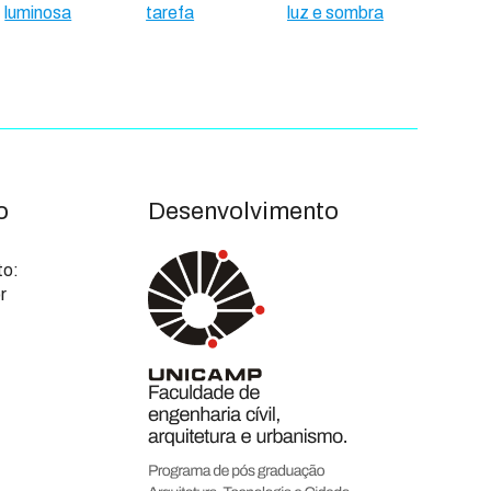
luminosa
tarefa
luz e sombra
o
Desenvolvimento
to:
r