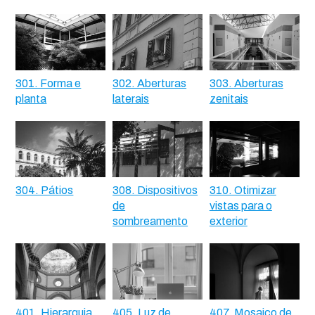
301. Forma e
302. Aberturas
303. Aberturas
planta
laterais
zenitais
304. Pátios
308. Dispositivos
310. Otimizar
de
vistas para o
sombreamento
exterior
401. Hierarquia
405. Luz de
407. Mosaico de