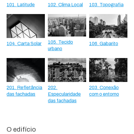
101. Latitude
102. Clima Local
103. Topografia
105. Tecido
104. Carta Solar
106. Gabarito
urbano
201. Refletância
202.
203. Conexão
das fachadas
Especularidade
com o entorno
das fachadas
O edifício