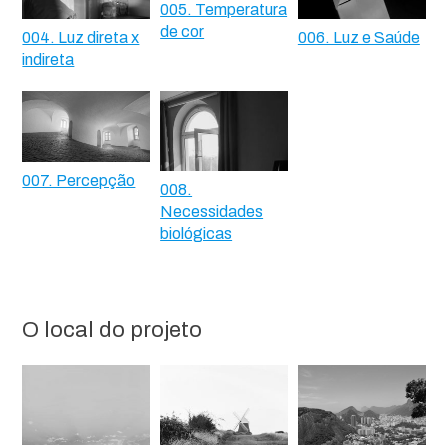
005. Temperatura
de cor
004. Luz direta x
006. Luz e Saúde
indireta
007. Percepção
008.
Necessidades
biológicas
O local do projeto