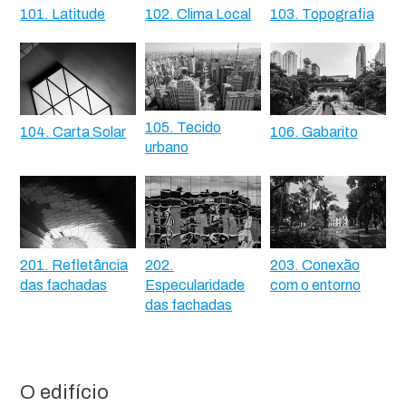
101. Latitude
102. Clima Local
103. Topografia
105. Tecido
104. Carta Solar
106. Gabarito
urbano
201. Refletância
202.
203. Conexão
das fachadas
Especularidade
com o entorno
das fachadas
O edifício