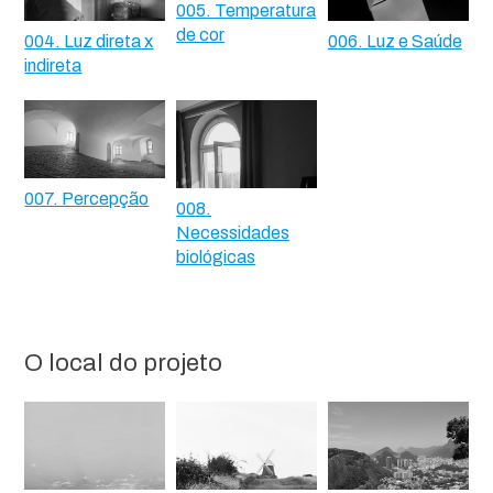
005. Temperatura
de cor
004. Luz direta x
006. Luz e Saúde
indireta
007. Percepção
008.
Necessidades
biológicas
O local do projeto