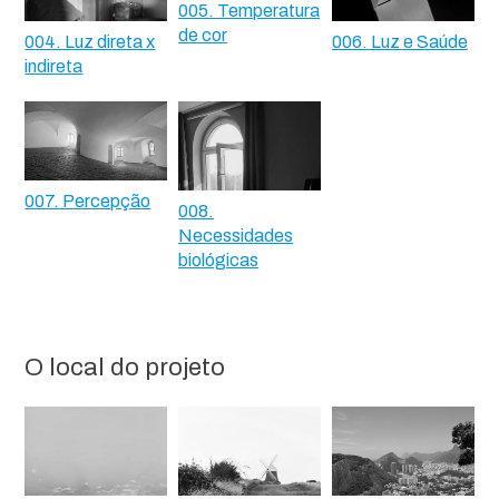
005. Temperatura
de cor
004. Luz direta x
006. Luz e Saúde
indireta
007. Percepção
008.
Necessidades
biológicas
O local do projeto