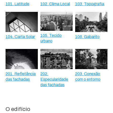
101. Latitude
102. Clima Local
103. Topografia
105. Tecido
104. Carta Solar
106. Gabarito
urbano
201. Refletância
202.
203. Conexão
das fachadas
Especularidade
com o entorno
das fachadas
O edifício