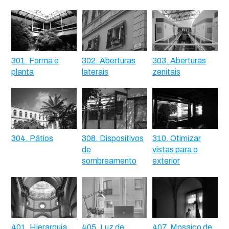
301. Forma e
302. Aberturas
303. Aberturas
planta
laterais
zenitais
304. Pátios
308. Dispositivos
310. Otimizar
de
vistas para o
sombreamento
exterior
401. Hierarquia
405. Luz de
407. Mosaico de