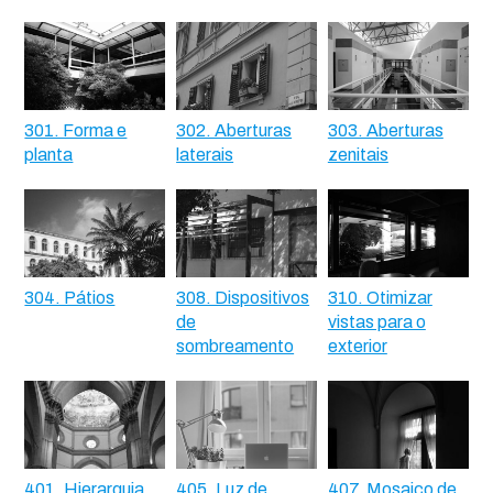
301. Forma e
302. Aberturas
303. Aberturas
planta
laterais
zenitais
304. Pátios
308. Dispositivos
310. Otimizar
de
vistas para o
sombreamento
exterior
401. Hierarquia
405. Luz de
407. Mosaico de