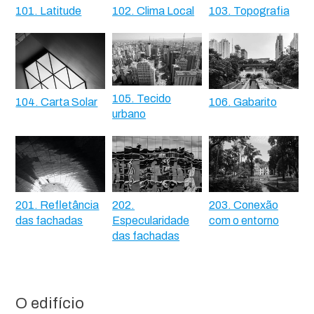
101. Latitude
102. Clima Local
103. Topografia
105. Tecido
104. Carta Solar
106. Gabarito
urbano
201. Refletância
202.
203. Conexão
das fachadas
Especularidade
com o entorno
das fachadas
O edifício