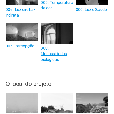
005. Temperatura
de cor
004. Luz direta x
006. Luz e Saúde
indireta
007. Percepção
008.
Necessidades
biológicas
O local do projeto