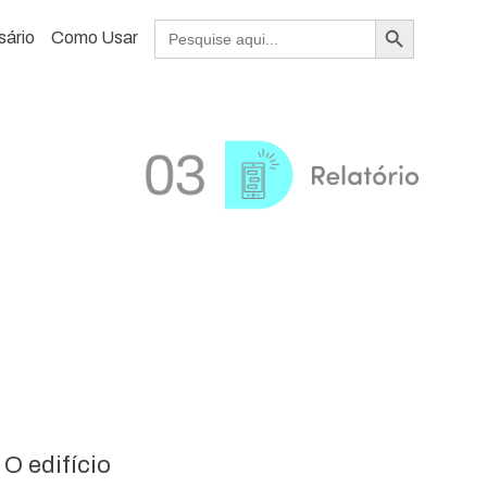
Search Button
Search
sário
Como Usar
for:
O edifício