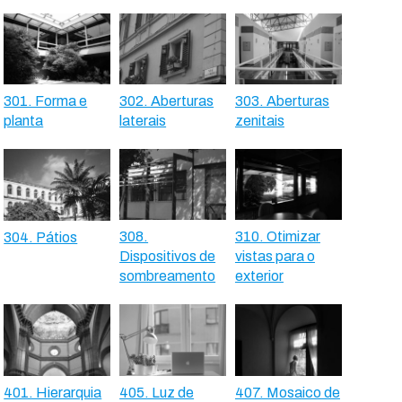
301. Forma e
302. Aberturas
303. Aberturas
planta
laterais
zenitais
308.
310. Otimizar
304. Pátios
Dispositivos de
vistas para o
sombreamento
exterior
401. Hierarquia
405. Luz de
407. Mosaico de