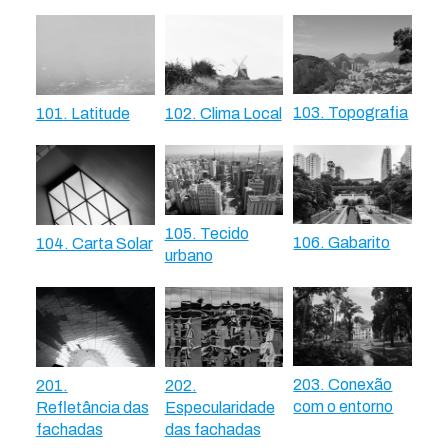
103. Topografia
101. Latitude
102. Clima Local
105. Tecido
106. Gabarito
104. Carta Solar
urbano
203. Conexão
201.
202.
com o entorno
Refletância das
Especularidade
fachadas
das fachadas