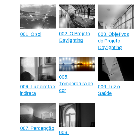
002. O Projeto
001. O sol
003. Objetivos
Daylighting
do Projeto
Daylighting
005.
Temperatura de
004. Luz direta x
006. Luz e
cor
indireta
Saúde
007. Percepção
008.