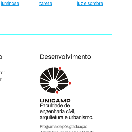
luminosa
tarefa
luz e sombra
o
Desenvolvimento
to:
r