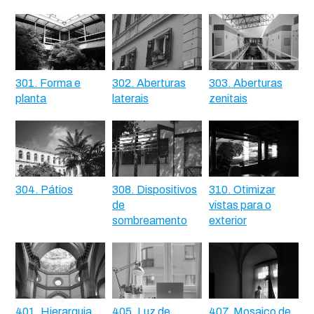
301. Forma e
302. Aberturas
303. Aberturas
planta
laterais
zenitais
304. Pátios
308. Dispositivos
310. Otimizar
de
vistas para o
sombreamento
exterior
401. Hierarquia
405. Luz de
407. Mosaico de