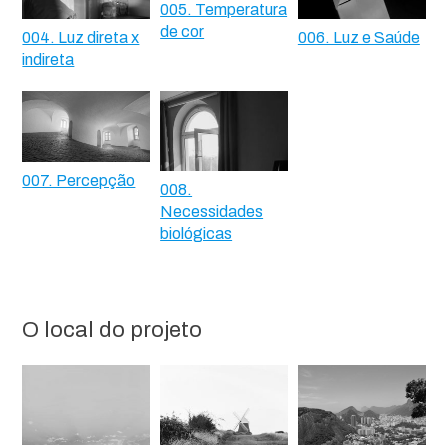
005. Temperatura
de cor
004. Luz direta x
006. Luz e Saúde
indireta
007. Percepção
008.
Necessidades
biológicas
O local do projeto