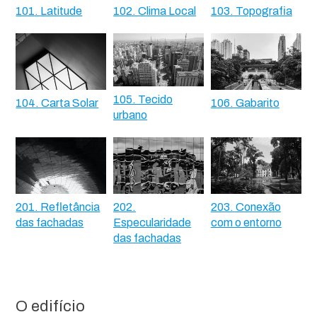
101. Latitude
102. Clima Local
103. Topografia
105. Tecido
104. Carta Solar
106. Gabarito
urbano
201. Refletância
202.
203. Conexão
das fachadas
Especularidade
com o entorno
das fachadas
O edifício