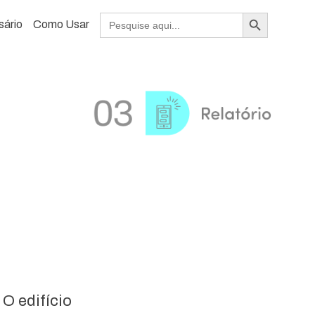
Search Button
Search
sário
Como Usar
for:
O edifício