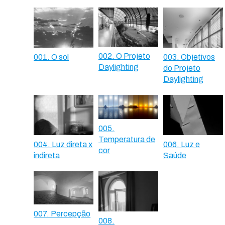
002. O Projeto
001. O sol
003. Objetivos
Daylighting
do Projeto
Daylighting
005.
Temperatura de
004. Luz direta x
006. Luz e
cor
indireta
Saúde
007. Percepção
008.