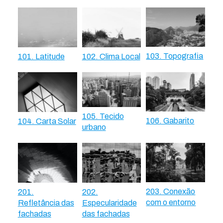
103. Topografia
101. Latitude
102. Clima Local
105. Tecido
106. Gabarito
104. Carta Solar
urbano
203. Conexão
201.
202.
com o entorno
Refletância das
Especularidade
fachadas
das fachadas