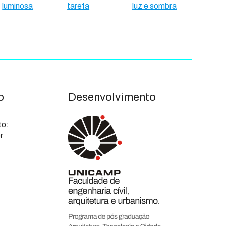
luminosa
tarefa
luz e sombra
o
Desenvolvimento
to:
r