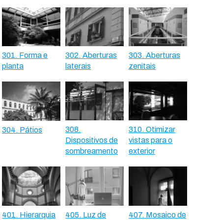
301. Forma e
302. Aberturas
303. Aberturas
planta
laterais
zenitais
308.
310. Otimizar
304. Pátios
Dispositivos de
vistas para o
sombreamento
exterior
401. Hierarquia
405. Luz de
407. Mosaico de