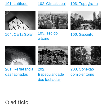
101. Latitude
102. Clima Local
103. Topografia
105. Tecido
104. Carta Solar
106. Gabarito
urbano
201. Refletância
202.
203. Conexão
das fachadas
Especularidade
com o entorno
das fachadas
O edifício