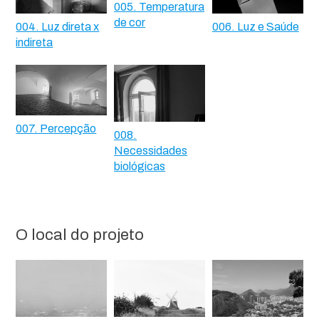
005. Temperatura
de cor
004. Luz direta x
006. Luz e Saúde
indireta
007. Percepção
008.
Necessidades
biológicas
O local do projeto