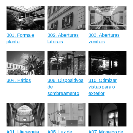
301. Forma e
302. Aberturas
303. Aberturas
planta
laterais
zenitais
304. Pátios
308. Dispositivos
310. Otimizar
de
vistas para o
sombreamento
exterior
401. Hierarquia
405. Luz de
407. Mosaico de