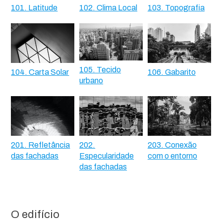
101. Latitude
102. Clima Local
103. Topografia
105. Tecido
104. Carta Solar
106. Gabarito
urbano
201. Refletância
202.
203. Conexão
das fachadas
Especularidade
com o entorno
das fachadas
O edifício