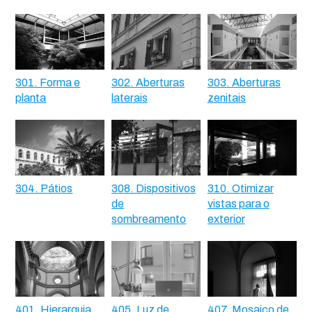
301. Forma e
302. Aberturas
303. Aberturas
planta
laterais
zenitais
304. Pátios
308. Dispositivos
310. Otimizar
de
vistas para o
sombreamento
exterior
401. Hierarquia
405. Luz de
407. Mosaico de