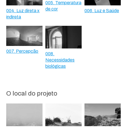
005. Temperatura
de cor
004. Luz direta x
006. Luz e Saúde
indireta
007. Percepção
008.
Necessidades
biológicas
O local do projeto