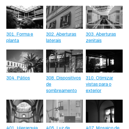
301. Forma e
302. Aberturas
303. Aberturas
planta
laterais
zenitais
304. Pátios
308. Dispositivos
310. Otimizar
de
vistas para o
sombreamento
exterior
401. Hierarquia
405. Luz de
407. Mosaico de