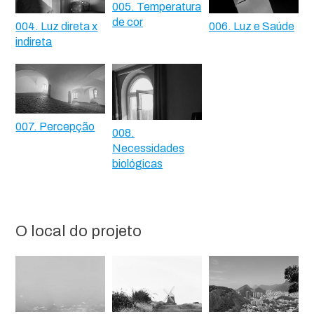
005. Temperatura
de cor
004. Luz direta x
006. Luz e Saúde
indireta
007. Percepção
008.
Necessidades
biológicas
O local do projeto