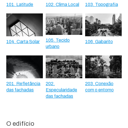
101. Latitude
102. Clima Local
103. Topografia
105. Tecido
104. Carta Solar
106. Gabarito
urbano
201. Refletância
202.
203. Conexão
das fachadas
Especularidade
com o entorno
das fachadas
O edifício