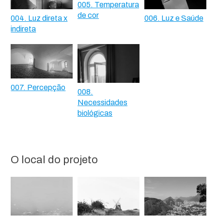
005. Temperatura
de cor
004. Luz direta x
006. Luz e Saúde
indireta
007. Percepção
008.
Necessidades
biológicas
O local do projeto