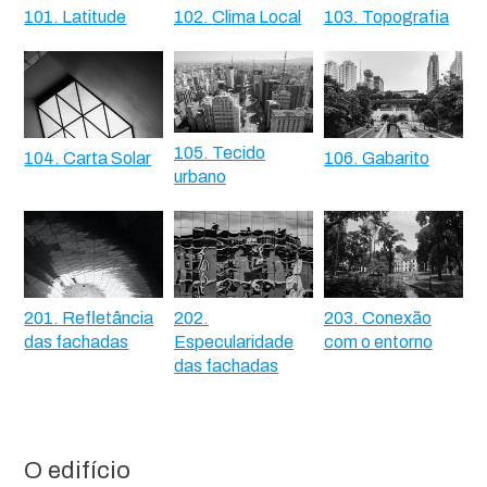
101. Latitude
102. Clima Local
103. Topografia
105. Tecido
104. Carta Solar
106. Gabarito
urbano
201. Refletância
202.
203. Conexão
das fachadas
Especularidade
com o entorno
das fachadas
O edifício