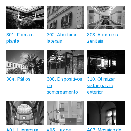
301. Forma e
302. Aberturas
303. Aberturas
planta
laterais
zenitais
304. Pátios
308. Dispositivos
310. Otimizar
de
vistas para o
sombreamento
exterior
401. Hierarquia
405. Luz de
407. Mosaico de