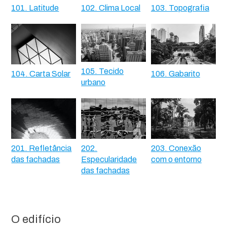
101. Latitude
102. Clima Local
103. Topografia
105. Tecido
104. Carta Solar
106. Gabarito
urbano
201. Refletância
202.
203. Conexão
das fachadas
Especularidade
com o entorno
das fachadas
O edifício