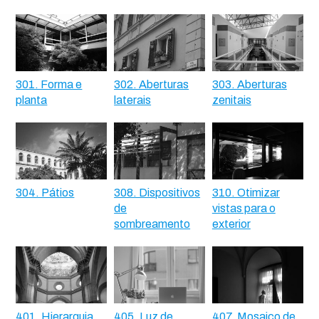
301. Forma e
302. Aberturas
303. Aberturas
planta
laterais
zenitais
304. Pátios
308. Dispositivos
310. Otimizar
de
vistas para o
sombreamento
exterior
401. Hierarquia
405. Luz de
407. Mosaico de