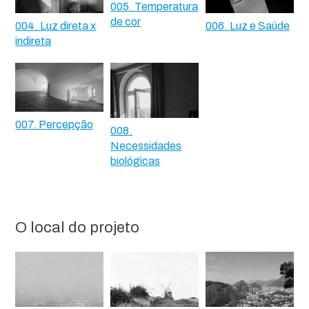
005. Temperatura
de cor
004. Luz direta x
006. Luz e Saúde
indireta
007. Percepção
008.
Necessidades
biológicas
O local do projeto