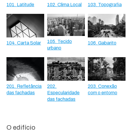
101. Latitude
102. Clima Local
103. Topografia
105. Tecido
104. Carta Solar
106. Gabarito
urbano
201. Refletância
202.
203. Conexão
das fachadas
Especularidade
com o entorno
das fachadas
O edifício