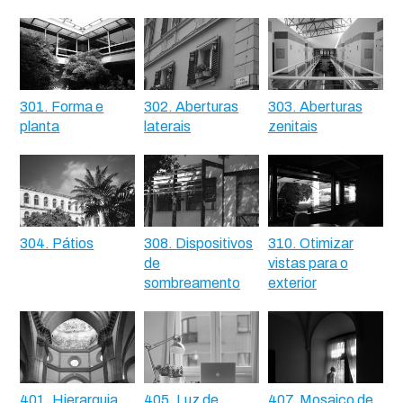
301. Forma e
302. Aberturas
303. Aberturas
planta
laterais
zenitais
304. Pátios
308. Dispositivos
310. Otimizar
de
vistas para o
sombreamento
exterior
401. Hierarquia
405. Luz de
407. Mosaico de