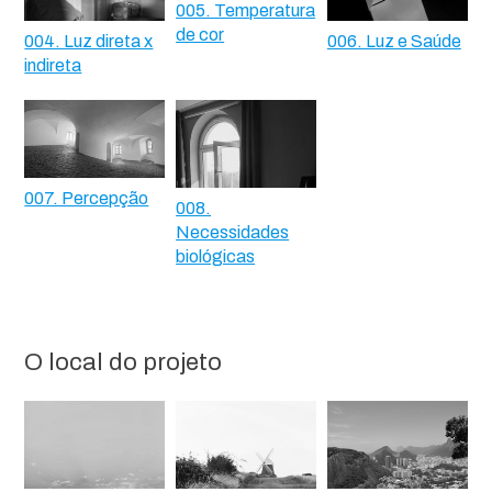
005. Temperatura
de cor
004. Luz direta x
006. Luz e Saúde
indireta
007. Percepção
008.
Necessidades
biológicas
O local do projeto