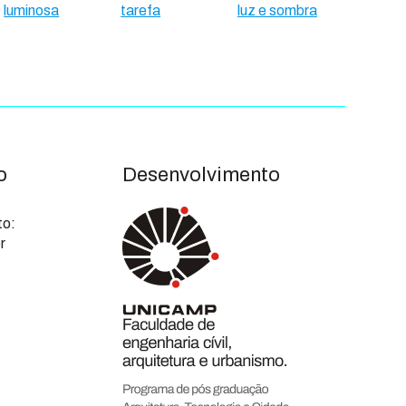
luminosa
tarefa
luz e sombra
o
Desenvolvimento
to:
r