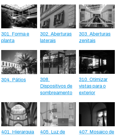
301. Forma e
302. Aberturas
303. Aberturas
planta
laterais
zenitais
308.
310. Otimizar
304. Pátios
Dispositivos de
vistas para o
sombreamento
exterior
401. Hierarquia
405. Luz de
407. Mosaico de