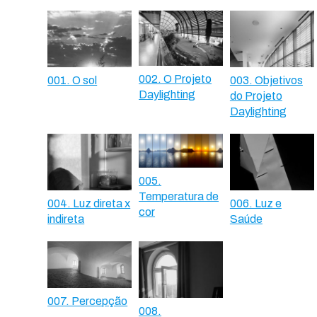
002. O Projeto
001. O sol
003. Objetivos
Daylighting
do Projeto
Daylighting
005.
Temperatura de
004. Luz direta x
006. Luz e
cor
indireta
Saúde
007. Percepção
008.