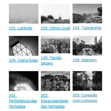
103. Topografia
101. Latitude
102. Clima Local
105. Tecido
106. Gabarito
104. Carta Solar
urbano
203. Conexão
201.
202.
com o entorno
Refletância das
Especularidade
fachadas
das fachadas