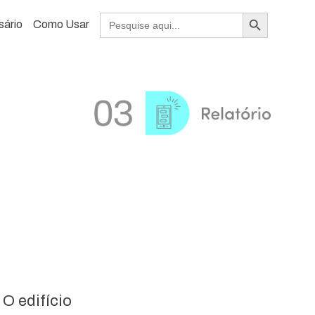
Search Button
Search
sário
Como Usar
for:
O edifício