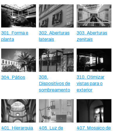
301. Forma e
302. Aberturas
303. Aberturas
planta
laterais
zenitais
308.
310. Otimizar
304. Pátios
Dispositivos de
vistas para o
sombreamento
exterior
401. Hierarquia
405. Luz de
407. Mosaico de