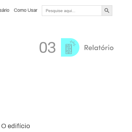
Search Button
Search
sário
Como Usar
for:
O edifício