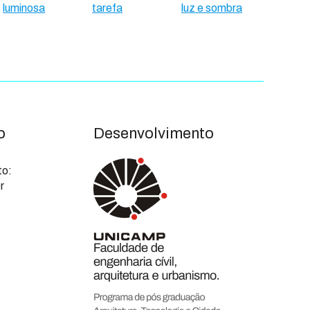
luminosa
tarefa
luz e sombra
o
Desenvolvimento
to:
r