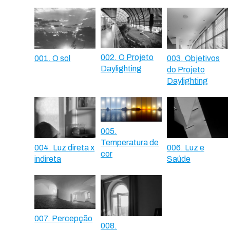
002. O Projeto
001. O sol
003. Objetivos
Daylighting
do Projeto
Daylighting
005.
Temperatura de
004. Luz direta x
006. Luz e
cor
indireta
Saúde
007. Percepção
008.