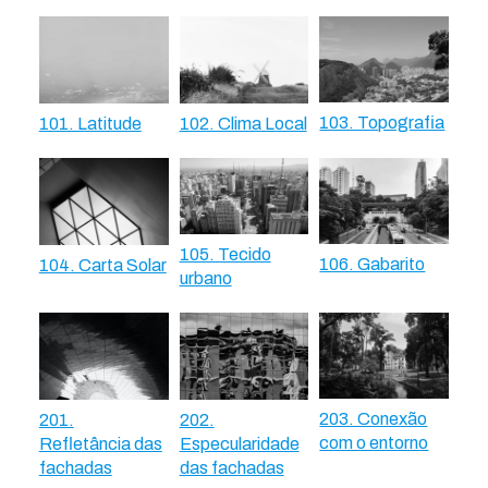
103. Topografia
101. Latitude
102. Clima Local
105. Tecido
106. Gabarito
104. Carta Solar
urbano
203. Conexão
201.
202.
com o entorno
Refletância das
Especularidade
fachadas
das fachadas