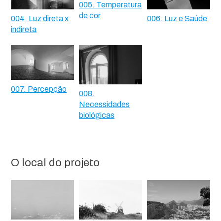
005. Temperatura
de cor
004. Luz direta x
006. Luz e Saúde
indireta
007. Percepção
008.
Necessidades
biológicas
O local do projeto