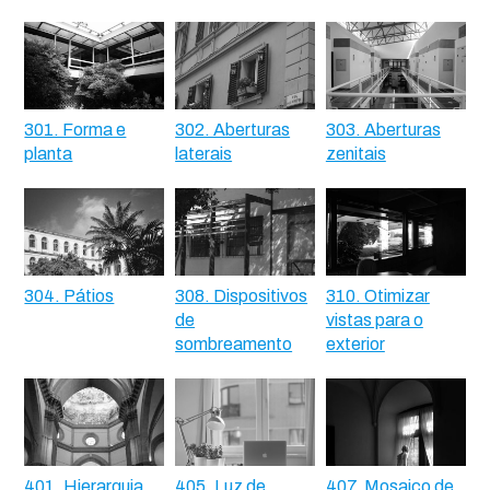
301. Forma e
302. Aberturas
303. Aberturas
planta
laterais
zenitais
304. Pátios
308. Dispositivos
310. Otimizar
de
vistas para o
sombreamento
exterior
401. Hierarquia
405. Luz de
407. Mosaico de