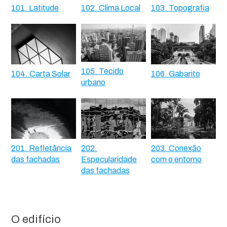
101. Latitude
102. Clima Local
103. Topografia
105. Tecido
104. Carta Solar
106. Gabarito
urbano
201. Refletância
202.
203. Conexão
das fachadas
Especularidade
com o entorno
das fachadas
O edifício