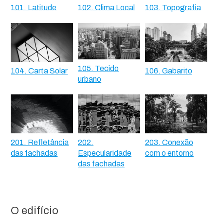
101. Latitude
102. Clima Local
103. Topografia
105. Tecido
104. Carta Solar
106. Gabarito
urbano
201. Refletância
202.
203. Conexão
das fachadas
Especularidade
com o entorno
das fachadas
O edifício