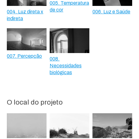
005. Temperatura
de cor
004. Luz direta x
006. Luz e Saúde
indireta
007. Percepção
008.
Necessidades
biológicas
O local do projeto