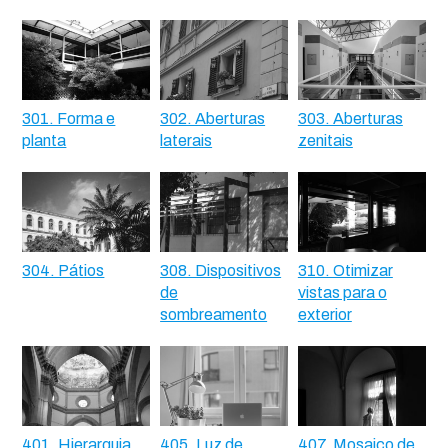
301. Forma e
302. Aberturas
303. Aberturas
planta
laterais
zenitais
304. Pátios
308. Dispositivos
310. Otimizar
de
vistas para o
sombreamento
exterior
401. Hierarquia
405. Luz de
407. Mosaico de