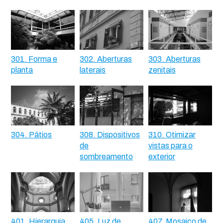
301. Forma e
302. Aberturas
303. Aberturas
planta
laterais
zenitais
304. Pátios
308. Dispositivos
310. Otimizar
de
vistas para o
sombreamento
exterior
401. Hierarquia
405. Luz de
407. Mosaico de