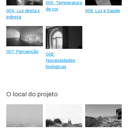
005. Temperatura
de cor
004. Luz direta x
006. Luz e Saúde
indireta
007. Percepção
008.
Necessidades
biológicas
O local do projeto