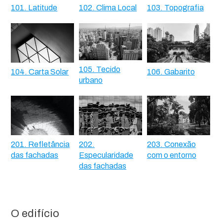
101. Latitude
102. Clima Local
103. Topografia
105. Tecido
104. Carta Solar
106. Gabarito
urbano
201. Refletância
202.
203. Conexão
das fachadas
Especularidade
com o entorno
das fachadas
O edifício