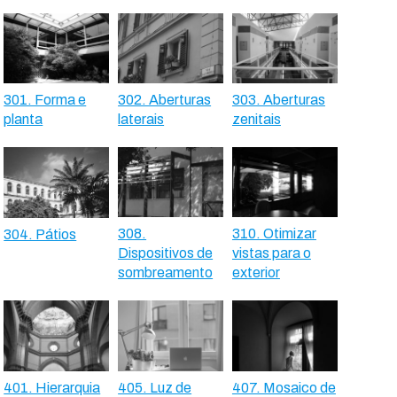
301. Forma e
302. Aberturas
303. Aberturas
planta
laterais
zenitais
308.
310. Otimizar
304. Pátios
Dispositivos de
vistas para o
sombreamento
exterior
401. Hierarquia
405. Luz de
407. Mosaico de