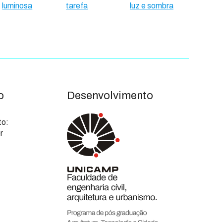
luminosa
tarefa
luz e sombra
o
Desenvolvimento
to:
r