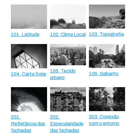
103. Topografia
101. Latitude
102. Clima Local
105. Tecido
106. Gabarito
104. Carta Solar
urbano
203. Conexão
201.
202.
com o entorno
Refletância das
Especularidade
fachadas
das fachadas