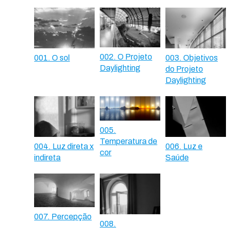
002. O Projeto
001. O sol
003. Objetivos
Daylighting
do Projeto
Daylighting
005.
Temperatura de
004. Luz direta x
006. Luz e
cor
indireta
Saúde
007. Percepção
008.