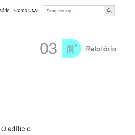
Search Button
Search
sário
Como Usar
for:
O edifício