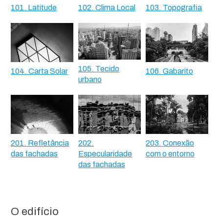
101. Latitude
102. Clima Local
103. Topografia
105. Tecido
104. Carta Solar
106. Gabarito
urbano
201. Refletância
202.
203. Conexão
das fachadas
Especularidade
com o entorno
das fachadas
O edifício