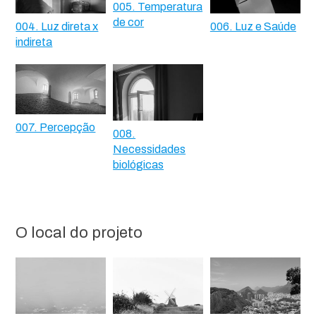
005. Temperatura
de cor
004. Luz direta x
006. Luz e Saúde
indireta
007. Percepção
008.
Necessidades
biológicas
O local do projeto