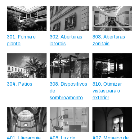
301. Forma e
302. Aberturas
303. Aberturas
planta
laterais
zenitais
304. Pátios
308. Dispositivos
310. Otimizar
de
vistas para o
sombreamento
exterior
401. Hierarquia
405. Luz de
407. Mosaico de