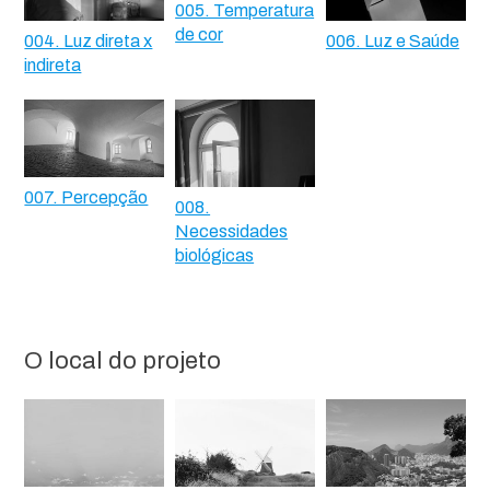
005. Temperatura
de cor
004. Luz direta x
006. Luz e Saúde
indireta
007. Percepção
008.
Necessidades
biológicas
O local do projeto