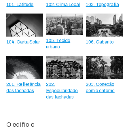
101. Latitude
102. Clima Local
103. Topografia
105. Tecido
104. Carta Solar
106. Gabarito
urbano
201. Refletância
202.
203. Conexão
das fachadas
Especularidade
com o entorno
das fachadas
O edifício