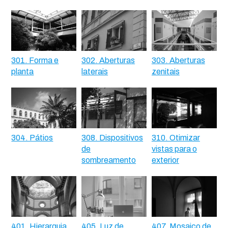
301. Forma e
302. Aberturas
303. Aberturas
planta
laterais
zenitais
304. Pátios
308. Dispositivos
310. Otimizar
de
vistas para o
sombreamento
exterior
401. Hierarquia
405. Luz de
407. Mosaico de