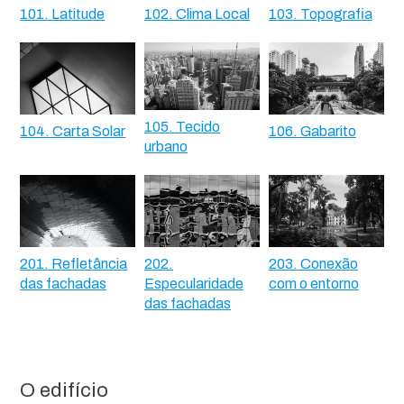
101. Latitude
102. Clima Local
103. Topografia
105. Tecido
104. Carta Solar
106. Gabarito
urbano
201. Refletância
202.
203. Conexão
das fachadas
Especularidade
com o entorno
das fachadas
O edifício