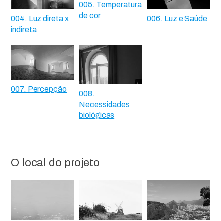
005. Temperatura
de cor
004. Luz direta x
006. Luz e Saúde
indireta
007. Percepção
008.
Necessidades
biológicas
O local do projeto