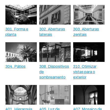
301. Forma e
302. Aberturas
303. Aberturas
planta
laterais
zenitais
304. Pátios
308. Dispositivos
310. Otimizar
de
vistas para o
sombreamento
exterior
401. Hierarquia
405. Luz de
407. Mosaico de