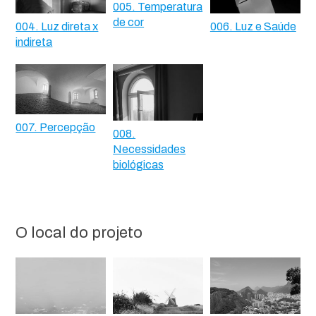
005. Temperatura
de cor
004. Luz direta x
006. Luz e Saúde
indireta
007. Percepção
008.
Necessidades
biológicas
O local do projeto