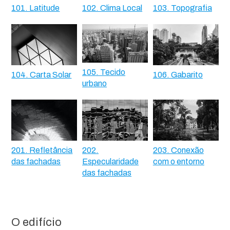
101. Latitude
102. Clima Local
103. Topografia
105. Tecido
104. Carta Solar
106. Gabarito
urbano
201. Refletância
202.
203. Conexão
das fachadas
Especularidade
com o entorno
das fachadas
O edifício