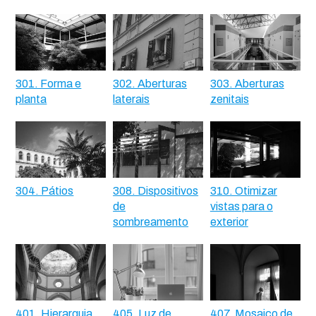
301. Forma e
302. Aberturas
303. Aberturas
planta
laterais
zenitais
304. Pátios
308. Dispositivos
310. Otimizar
de
vistas para o
sombreamento
exterior
401. Hierarquia
405. Luz de
407. Mosaico de