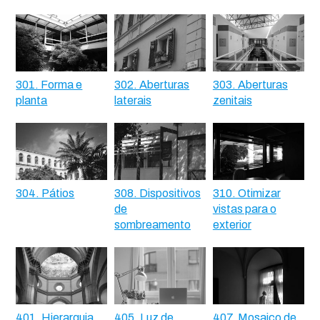
301. Forma e
302. Aberturas
303. Aberturas
planta
laterais
zenitais
304. Pátios
308. Dispositivos
310. Otimizar
de
vistas para o
sombreamento
exterior
401. Hierarquia
405. Luz de
407. Mosaico de