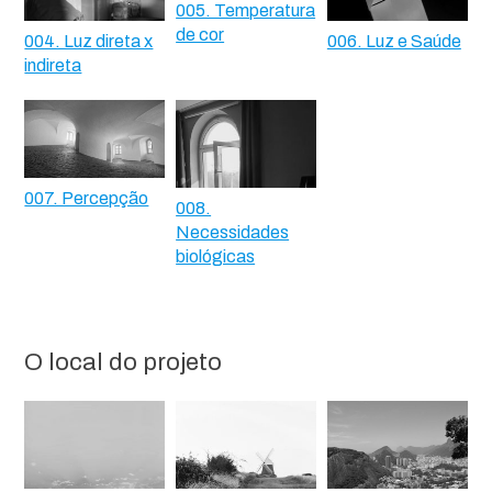
005. Temperatura
de cor
004. Luz direta x
006. Luz e Saúde
indireta
007. Percepção
008.
Necessidades
biológicas
O local do projeto