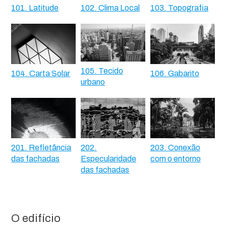
101. Latitude
102. Clima Local
103. Topografia
105. Tecido
104. Carta Solar
106. Gabarito
urbano
201. Refletância
202.
203. Conexão
das fachadas
Especularidade
com o entorno
das fachadas
O edifício