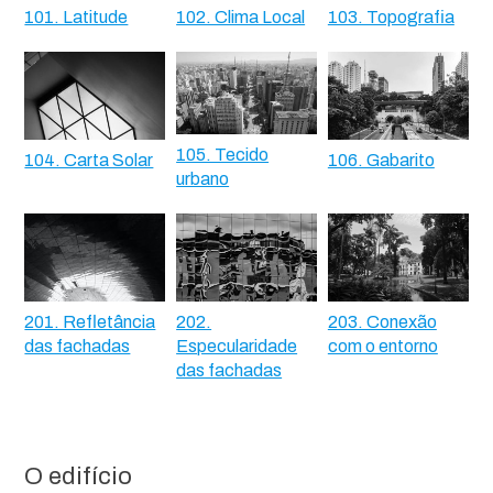
101. Latitude
102. Clima Local
103. Topografia
105. Tecido
104. Carta Solar
106. Gabarito
urbano
201. Refletância
202.
203. Conexão
das fachadas
Especularidade
com o entorno
das fachadas
O edifício