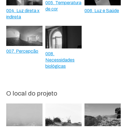
005. Temperatura
de cor
004. Luz direta x
006. Luz e Saúde
indireta
007. Percepção
008.
Necessidades
biológicas
O local do projeto