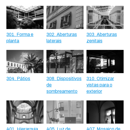
301. Forma e
302. Aberturas
303. Aberturas
planta
laterais
zenitais
304. Pátios
308. Dispositivos
310. Otimizar
de
vistas para o
sombreamento
exterior
401. Hierarquia
405. Luz de
407. Mosaico de